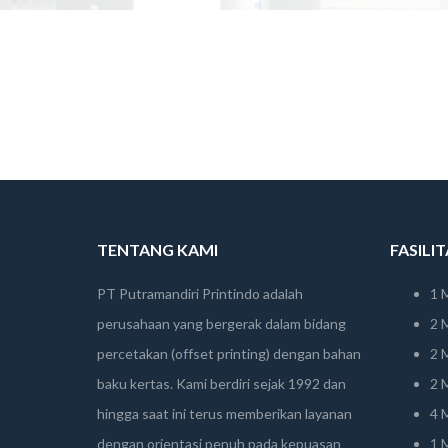
TENTANG KAMI
FASILI
PT Putramandiri Printindo adalah
1 
perusahaan yang bergerak dalam bidang
2 
percetakan (offset printing) dengan bahan
2 
baku kertas. Kami berdiri sejak 1992 dan
2 
hingga saat ini terus memberikan layanan
4 
dengan orientasi penuh pada kepuasan
1 