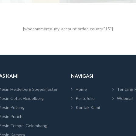
[woocommerce_my_account order_count=”15″]
TAS KAMI
NAVIGASI
Mesin Heidelberg Speedmaster
Home
Tentang 
Mesin Cetak Heidelberg
Portofolio
Webmail
Mesin Potong
Kontak Kami
Mesin Punch
Mesin Tempel Gelombang
Mesin Kamera