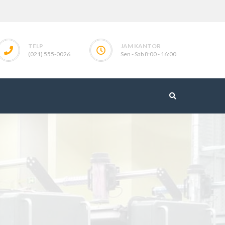
TELP
JAM KANTOR
(021) 555-0026
Sen - Sab 8:00 - 16:00