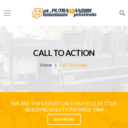
CALL TO ACTION
Home
Call To Action
WE ARE THE EXPERT ON THIS FIELD, BETTER
BUILDING SOLUTIONS SINCE 1984
BUY NOW